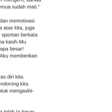
emua sudah mati.”
 dan memotivasi
 atas kita, juga
n spontan berkata
ena kasih-Mu
tapa besar!
. Aku memberikan
s diri kita.
endorong kita.
untuk mengasihi-
 telah Ia bayar