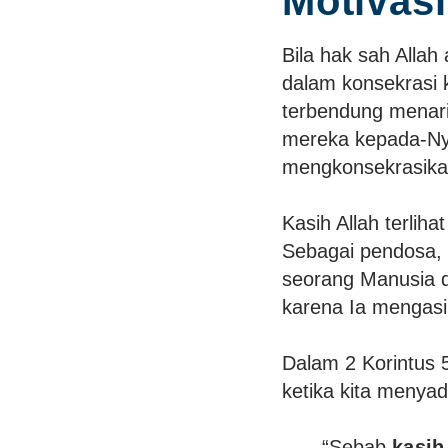
Motivasi
Bila hak sah Allah 
dalam konsekrasi k
terbendung menar
mereka kepada-Nya.
mengkonsekrasikan
Kasih Allah terliha
Sebagai pendosa, k
seorang Manusia 
karena Ia mengasih
Dalam 2 Korintus 
ketika kita menyad
“Sebab
kasih