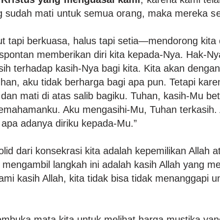
ng sudah mati untuk semua orang, maka mereka s
t tapi berkuasa, halus tapi setia—mendorong kita
spontan memberikan diri kita kepada-Nya. Hak-Nya
ih terhadap kasih-Nya bagi kita. Kita akan denga
han, aku tidak berharga bagi apa pun. Tetapi kar
an mati di atas salib bagiku. Tuhan, kasih-Mu be
 pemahamanku. Aku mengasihi-Mu, Tuhan terkasih
n apa adanya diriku kepada-Mu.”
lid dari konsekrasi kita adalah kepemilikan Allah ata
k mengambil langkah ini adalah kasih Allah yang m
ami kasih Allah, kita tidak bisa tidak menanggapi 
uka mata kita untuk melihat harga mustika yang