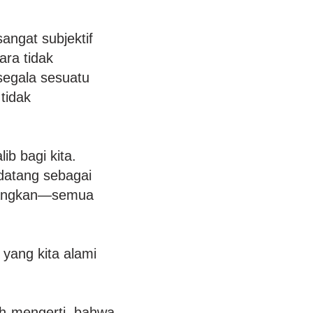
sangat subjektif
ara tidak
egala sesuatu
tidak
ib bagi kita.
 datang sebagai
ayangkan—semua
yang kita alami
ah mengerti, bahwa