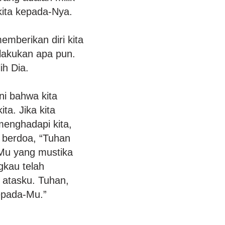
 kita kepada-Nya.
mberikan diri kita
lakukan apa pun.
ih Dia.
ni bahwa kita
ta. Jika kita
enghadapi kita,
k berdoa, “Tuhan
Mu yang mustika
gkau telah
 atasku. Tuhan,
epada-Mu.”