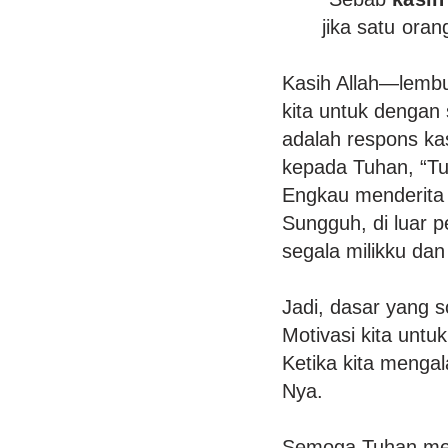
jika satu ora
Kasih Allah—lembu
kita untuk dengan 
adalah respons kas
kepada Tuhan, “Tu
Engkau menderita d
Sungguh, di luar
segala milikku da
Jadi, dasar yang so
Motivasi kita untu
Ketika kita mengal
Nya.
Semoga Tuhan memb