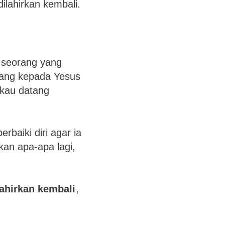
dilahirkan kembali.
h seorang yang
tang kepada Yesus
gkau datang
baiki diri agar ia
an apa-apa lagi,
lahirkan kembali
,