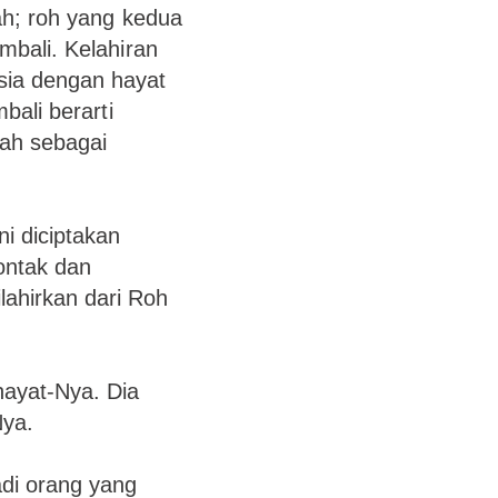
ah; roh yang kedua
embali. Kelahiran
sia dengan hayat
bali berarti
lah sebagai
i diciptakan
ontak dan
lahirkan dari Roh
hayat-Nya. Dia
Nya.
adi orang yang