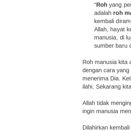
“
Roh
yang per
adalah
roh m
kembali diram
Allah, hayat k
manusia, di l
sumber baru d
Roh manusia kita a
dengan cara yang
menerima Dia. Keti
ilahi. Sekarang kit
Allah tidak mengin
ingin manusia men
Dilahirkan kembal