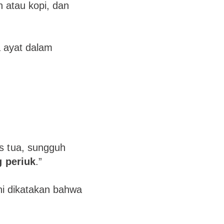
h atau kopi, dan
a ayat dalam
s tua, sungguh
 periuk
.”
ni dikatakan bahwa