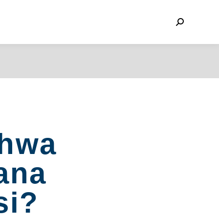
ahwa
ana
si?