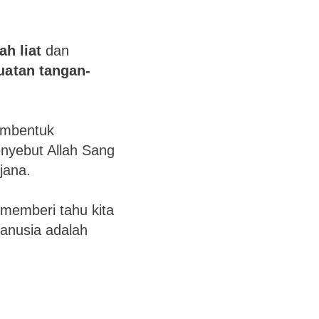
ah liat
dan
uatan tangan-
embentuk
menyebut Allah Sang
jana.
 memberi tahu kita
manusia adalah