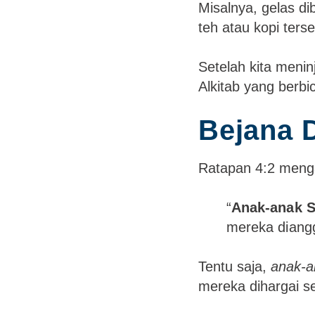
Misalnya, gelas di
teh atau kopi te
Setelah kita menin
Alkitab yang berbi
Bejana 
Ratapan 4:2 meng
“
Anak-anak S
mereka diang
Tentu saja,
anak-a
mereka dihargai s