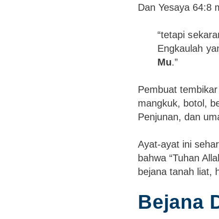
Dan Yesaya 64:8 
“tetapi sekar
Engkaulah y
Mu
.”
Pembuat tembikar
mangkuk, botol, be
Penjunan, dan uma
Ayat-ayat ini seha
bahwa “Tuhan Alla
bejana tanah liat, 
Bejana 