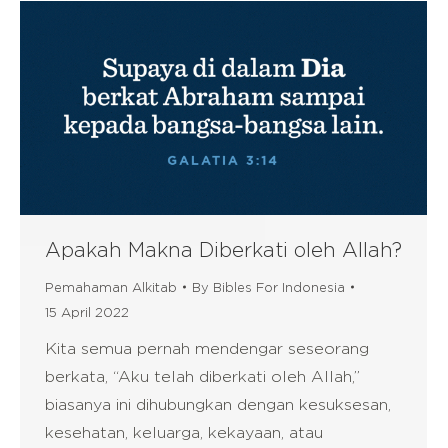
Apakah Makna Diberkati oleh Allah?
Pemahaman Alkitab
By
Bibles For Indonesia
15 April 2022
Kita semua pernah mendengar seseorang
berkata, “Aku telah diberkati oleh Allah,”
biasanya ini dihubungkan dengan kesuksesan,
kesehatan, keluarga, kekayaan, atau