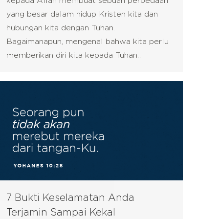
kepada Allah membuat sebuah perbedaan
yang besar dalam hidup Kristen kita dan
hubungan kita dengan Tuhan.
Bagaimanapun, mengenal bahwa kita perlu
memberikan diri kita kepada Tuhan…
7 Bukti Keselamatan Anda
Terjamin Sampai Kekal