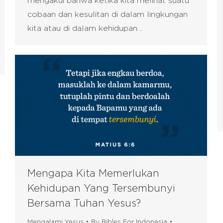
mengakui bahwa ketika kita melihat suatu
cobaan dan kesulitan di dalam lingkungan
kita atau di dalam kehidupan…
Mengapa Kita Memerlukan
Kehidupan Yang Tersembunyi
Bersama Tuhan Yesus?
Mengalami Yesus
By
Bibles For Indonesia