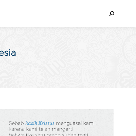
Search:
esia